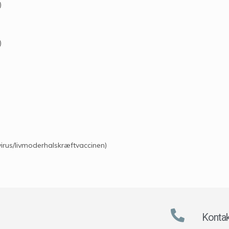
)
)
irus/livmoderhalskræftvaccinen)
Kontak