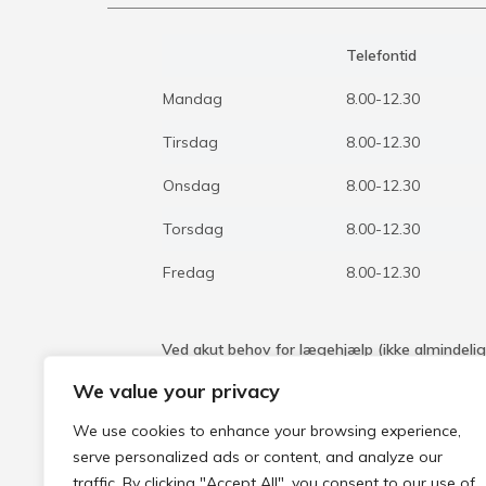
Telefontid
Mandag
8.00-12.30
Tirsdag
8.00-12.30
Onsdag
8.00-12.30
Torsdag
8.00-12.30
Fredag
8.00-12.30
Ved akut behov for lægehjælp (ikke almindelig a
16.00: ring til klinikkens hovednummer 9756 104
We value your privacy
blive stillet i gennem til den akutte telefon.
We use cookies to enhance your browsing experience,
Fra kl. 16.00 til 8.00 på hverdage og hele døg
serve personalized ads or content, and analyze our
kan lægevagten ved akut behov for lægehjælp
traffic. By clicking "Accept All", you consent to our use of