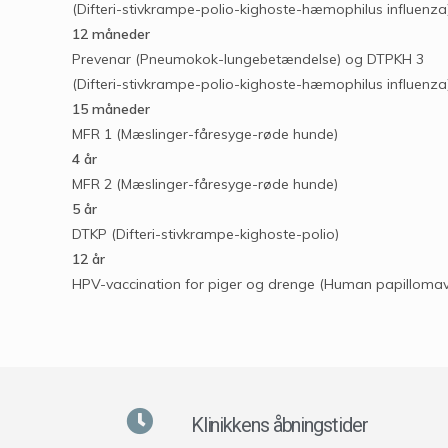
(Difteri-stivkrampe-polio-kighoste-hæmophilus influenza
12 måneder
Prevenar (Pneumokok-lungebetændelse) og DTPKH 3
(Difteri-stivkrampe-polio-kighoste-hæmophilus influenza
15 måneder
MFR 1 (Mæslinger-fåresyge-røde hunde)
4 år
MFR 2 (Mæslinger-fåresyge-røde hunde)
5 år
DTKP (Difteri-stivkrampe-kighoste-polio)
12 år
HPV-vaccination for piger og drenge (Human papillomav
Klinikkens åbningstider