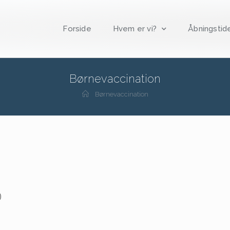
Forside
Hvem er vi?
Åbningstid
Børnevaccination
Børnevaccination
)