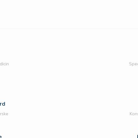
p
dicin
Spec
rd
rske
Kon
e