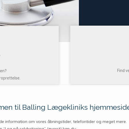
?
Find v
ken?
oprettelse.
en til Balling Lægekliniks hjemmesid
de information om vores åbningstider, telefontider og meget mere.
 “Log på selvbetjening” (øverst) kan du: