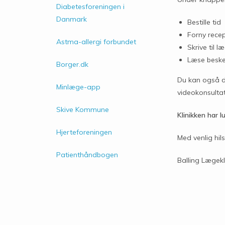
Diabetesforeningen i
Danmark
Bestille tid
Forny recep
Astma-allergi forbundet
Skrive til l
Læse besked
Borger.dk
Du kan også d
Minlæge-app
videokonsultati
Skive Kommune
Klinikken har l
Hjerteforeningen
Med venlig hil
Patienthåndbogen
Balling Lægekl