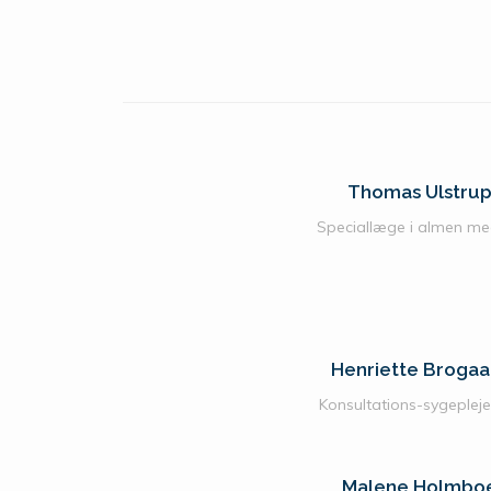
Thomas Ulstru
Speciallæge i almen me
Henriette Brogaa
Konsultations-sygepleje
Malene Holmbo