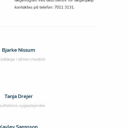
lægevagten ved akut behov for lægehjælp
kontaktes på telefon: 7011 3131.
Bjarke Nissum
iallæge i almen medicin
Tanja Drejer
sultations-sygeplejerske
Kayley Sampson