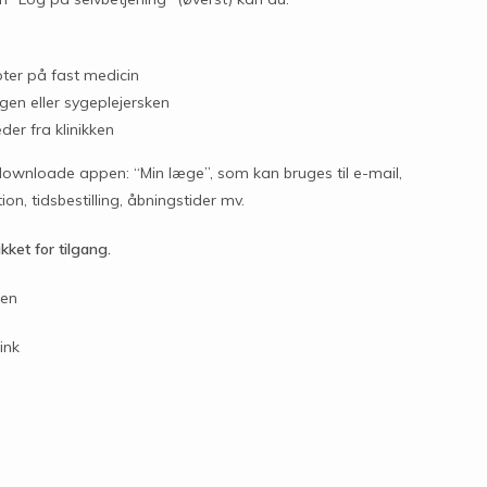
ter på fast medicin
ægen eller sygeplejersken
er fra klinikken
ownloade appen: “Min læge”, som kan bruges til e-mail,
on, tidsbestilling, åbningstider mv.
ukket for tilgang.
sen
ink