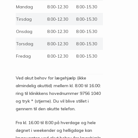
Mandag
8.00-12.30
8.00-15.30
Tirsdag
8.00-12.30
8.00-15.30
Onsdag
8.00-12.30
8.00-15.30
Torsdag
8.00-12.30
8.00-15.30
Fredag
8.00-12.30
8.00-15.30
Ved akut behov for lægehjælp (ikke
almindelig akuttid) mellem kl. 8.00 til 16.00:
ring til klinikkens hovednummer 9756 1040
og tryk * (stjerne). Du vil blive stillet i
gennem til den akutte telefon.
Fra kl. 16.00 til 8.00 på hverdage og hele
døgnet i weekender og helligdage kan